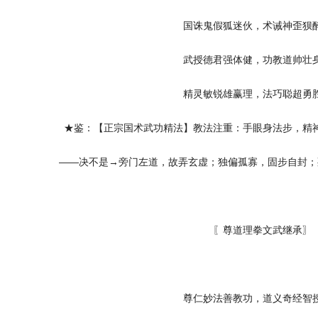
国诛鬼假狐迷伙，术诫神歪狈
武授德君强体健，功教道帅壮
精灵敏锐雄赢理，法巧聪超勇
★鉴：【正宗国术武功精法】教法注重：手眼身法步，精
——决不是→旁门左道，故弄玄虚；独偏孤寡，固步自封；
〖尊道理拳文武继承〗
尊仁妙法善教功，道义奇经智