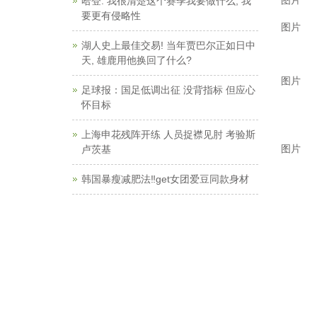
图片
哈登: 我很清楚这个赛季我要做什么, 我
要更有侵略性
图片
湖人史上最佳交易! 当年贾巴尔正如日中
天, 雄鹿用他换回了什么?
图片
足球报：国足低调出征 没背指标 但应心
怀目标
上海申花残阵开练 人员捉襟见肘 考验斯
图片
卢茨基
韩国暴瘦减肥法‼️get女团爱豆同款身材