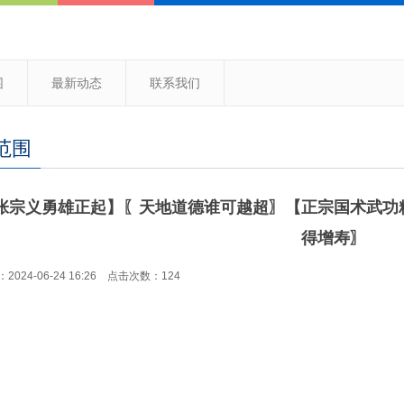
围
最新动态
联系我们
范围
张宗义勇雄正起】〖天地道德谁可越超〗【正宗国术武功
得增寿〗
024-06-24 16:26 点击次数：124