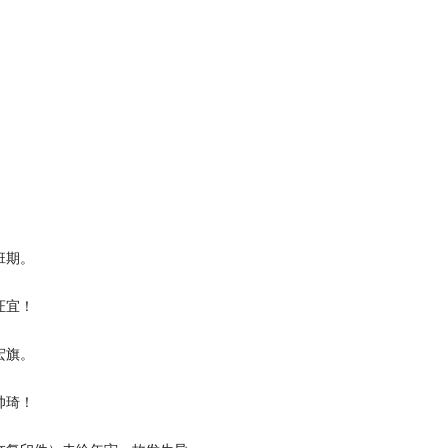
班期。
证宜！
宏旗。
帅琦！