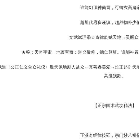
谁能幻顶神仙冒，可御玄高鬼
越俎代庖多谨慎，超然物外少
文武斌理拳☆奇律韵赋天地→灵醒众
★鉴：天奇宇宙，地蕴宝赍；道义敬仰，德仁尊琦。谁能神冒
武道〈公正仁义合众礼仪〉敬天佩地励人益众←真善睿美爱→难正起〖天地
高鬼狈欺。
【正宗国术武功精法】
正派奇经律技延，宗门妙艺祖