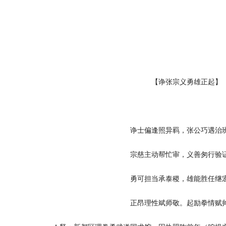
【诤张宗义勇雄正起】
诤士偏逢照异羁，张公巧遇治
宗慈主动帮忙审，义善匆行验
勇可担当承泰稷，雄能胜任继
正昂理性斌师敬。起励拳情赋