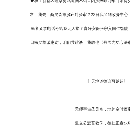
★释：新都区理拳勇武道国术馆→因执照昨前年（咱提
常，我去工商局皆推脱它处验审？22日我又到政务中心
民者又拿电话号给我无人接？喜好安保张宗义同仁智能，
日宗义挚诚惠访，咱们共谊谈，我教他〈丹炁内功心法
〖天地道德谁可越超〗
天师宇宙圣灵奇，地帅空时蕴
道义公宏吾敬仰，德仁正泰尔