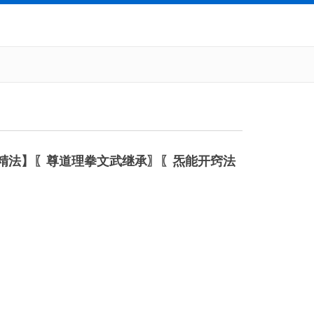
精法】〖尊道理拳文武继承〗〖炁能开窍法