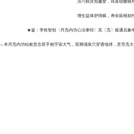
法巧精灵知趣爱，得真锐敏晓
增生益体舒情赋，寿命延根励
★鉴：李铨智创〈丹炁内功心法拳经〉其〔炁〕炼通后象
←本丹炁内功站桩意念双手抱宇宙大气，双脚涌泉穴穿透地球，意导炁大