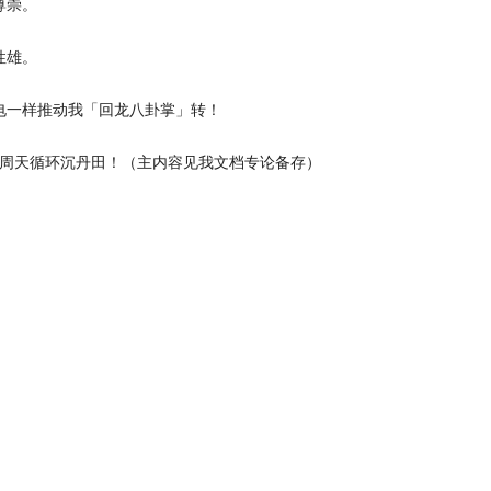
尊崇。
性雄。
电一样推动我「回龙八卦掌」转！
周天循环沉丹田！（主内容见我文档专论备存）