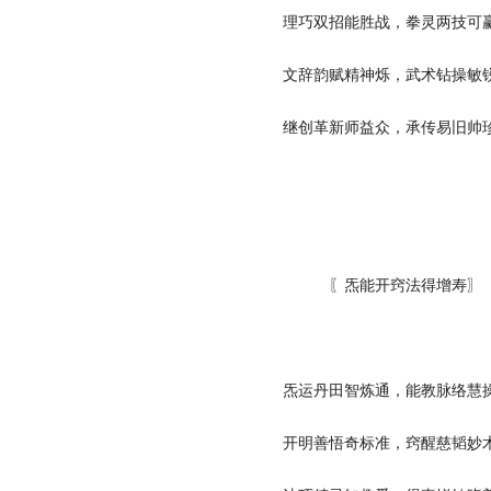
理巧双招能胜战，拳灵两技可
文辞韵赋精神烁，武术钻操敏
继创革新师益众，承传易旧帅
〖炁能开窍法得增寿〗
炁运丹田智炼通，能教脉络慧
开明善悟奇标准，窍醒慈韬妙