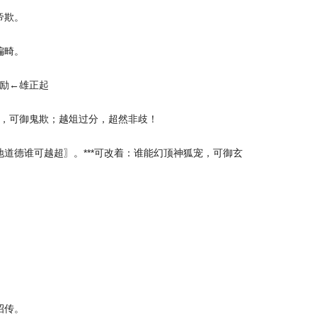
帝欺。
偏畸。
励←雄正起
，可御鬼欺；越俎过分，超然非歧！
道德谁可越超〗。***可改着：谁能幻顶神狐宠，可御玄
招传。