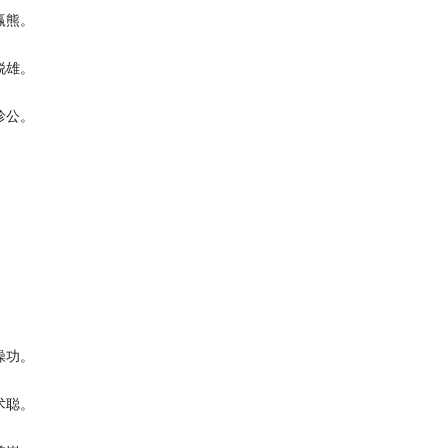
赢熊。
锐雄。
珍公。
操功。
术聪。