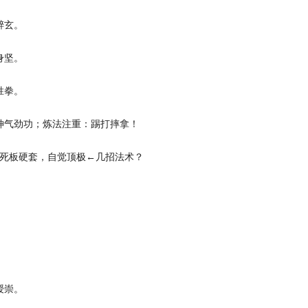
醉玄。
身坚。
胜拳。
神气劲功；炼法注重：踢打摔拿！
死板硬套，自觉顶极←几招法术？
授崇。